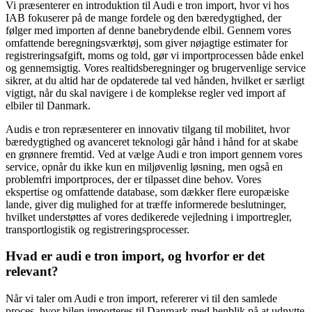
Vi præsenterer en introduktion til Audi e tron import, hvor vi hos
IAB fokuserer på de mange fordele og den bæredygtighed, der
følger med importen af denne banebrydende elbil. Gennem vores
omfattende beregningsværktøj, som giver nøjagtige estimater for
registreringsafgift, moms og told, gør vi importprocessen både enkel
og gennemsigtig. Vores realtidsberegninger og brugervenlige service
sikrer, at du altid har de opdaterede tal ved hånden, hvilket er særligt
vigtigt, når du skal navigere i de komplekse regler ved import af
elbiler til Danmark.
Audis e tron repræsenterer en innovativ tilgang til mobilitet, hvor
bæredygtighed og avanceret teknologi går hånd i hånd for at skabe
en grønnere fremtid. Ved at vælge Audi e tron import gennem vores
service, opnår du ikke kun en miljøvenlig løsning, men også en
problemfri importproces, der er tilpasset dine behov. Vores
ekspertise og omfattende database, som dækker flere europæiske
lande, giver dig mulighed for at træffe informerede beslutninger,
hvilket understøttes af vores dedikerede vejledning i importregler,
transportlogistik og registreringsprocesser.
Hvad er audi e tron import, og hvorfor er det
relevant?
Når vi taler om Audi e tron import, refererer vi til den samlede
proces, hvor bilen importeres til Danmark med henblik på at udnytte