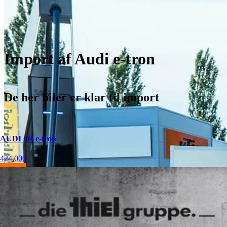
Import af Audi e-tron
De her biler er klar til import
AUDI Q4 e-tron
424.000