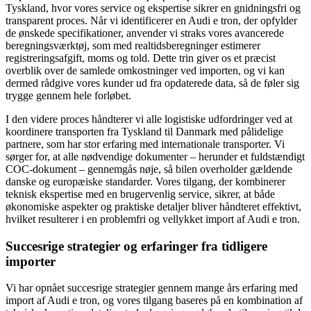
Tyskland, hvor vores service og ekspertise sikrer en gnidningsfri og
transparent proces. Når vi identificerer en Audi e tron, der opfylder
de ønskede specifikationer, anvender vi straks vores avancerede
beregningsværktøj, som med realtidsberegninger estimerer
registreringsafgift, moms og told. Dette trin giver os et præcist
overblik over de samlede omkostninger ved importen, og vi kan
dermed rådgive vores kunder ud fra opdaterede data, så de føler sig
trygge gennem hele forløbet.
I den videre proces håndterer vi alle logistiske udfordringer ved at
koordinere transporten fra Tyskland til Danmark med pålidelige
partnere, som har stor erfaring med internationale transporter. Vi
sørger for, at alle nødvendige dokumenter – herunder et fuldstændigt
COC-dokument – gennemgås nøje, så bilen overholder gældende
danske og europæiske standarder. Vores tilgang, der kombinerer
teknisk ekspertise med en brugervenlig service, sikrer, at både
økonomiske aspekter og praktiske detaljer bliver håndteret effektivt,
hvilket resulterer i en problemfri og vellykket import af Audi e tron.
Succesrige strategier og erfaringer fra tidligere
importer
Vi har opnået succesrige strategier gennem mange års erfaring med
import af Audi e tron, og vores tilgang baseres på en kombination af