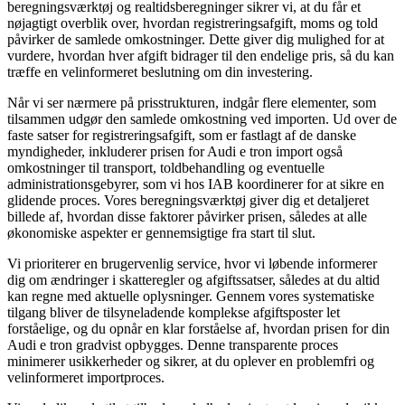
beregningsværktøj og realtidsberegninger sikrer vi, at du får et
nøjagtigt overblik over, hvordan registreringsafgift, moms og told
påvirker de samlede omkostninger. Dette giver dig mulighed for at
vurdere, hvordan hver afgift bidrager til den endelige pris, så du kan
træffe en velinformeret beslutning om din investering.
Når vi ser nærmere på prisstrukturen, indgår flere elementer, som
tilsammen udgør den samlede omkostning ved importen. Ud over de
faste satser for registreringsafgift, som er fastlagt af de danske
myndigheder, inkluderer prisen for Audi e tron import også
omkostninger til transport, toldbehandling og eventuelle
administrationsgebyrer, som vi hos IAB koordinerer for at sikre en
glidende proces. Vores beregningsværktøj giver dig et detaljeret
billede af, hvordan disse faktorer påvirker prisen, således at alle
økonomiske aspekter er gennemsigtige fra start til slut.
Vi prioriterer en brugervenlig service, hvor vi løbende informerer
dig om ændringer i skatteregler og afgiftssatser, således at du altid
kan regne med aktuelle oplysninger. Gennem vores systematiske
tilgang bliver de tilsyneladende komplekse afgiftsposter let
forståelige, og du opnår en klar forståelse af, hvordan prisen for din
Audi e tron gradvist opbygges. Denne transparente proces
minimerer usikkerheder og sikrer, at du oplever en problemfri og
velinformeret importproces.