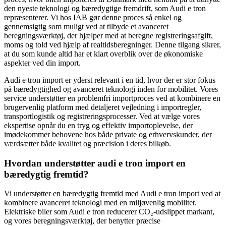
den nyeste teknologi og bæredygtige fremdrift, som Audi e tron
repræsenterer. Vi hos IAB gør denne proces så enkel og
gennemsigtig som muligt ved at tilbyde et avanceret
beregningsværktøj, der hjælper med at beregne registreringsafgift,
moms og told ved hjælp af realtidsberegninger. Denne tilgang sikrer,
at du som kunde altid har et klart overblik over de økonomiske
aspekter ved din import.
Audi e tron import er yderst relevant i en tid, hvor der er stor fokus
på bæredygtighed og avanceret teknologi inden for mobilitet. Vores
service understøtter en problemfri importproces ved at kombinere en
brugervenlig platform med detaljeret vejledning i importregler,
transportlogistik og registreringsprocesser. Ved at vælge vores
ekspertise opnår du en tryg og effektiv importoplevelse, der
imødekommer behovene hos både private og erhvervskunder, der
værdsætter både kvalitet og præcision i deres bilkøb.
Hvordan understøtter audi e tron import en
bæredygtig fremtid?
Vi understøtter en bæredygtig fremtid med Audi e tron import ved at
kombinere avanceret teknologi med en miljøvenlig mobilitet.
Elektriske biler som Audi e tron reducerer CO₂-udslippet markant,
og vores beregningsværktøj, der benytter præcise