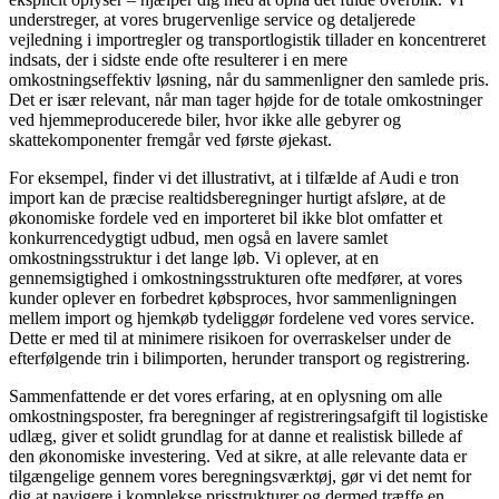
understreger, at vores brugervenlige service og detaljerede
vejledning i importregler og transportlogistik tillader en koncentreret
indsats, der i sidste ende ofte resulterer i en mere
omkostningseffektiv løsning, når du sammenligner den samlede pris.
Det er især relevant, når man tager højde for de totale omkostninger
ved hjemmeproducerede biler, hvor ikke alle gebyrer og
skattekomponenter fremgår ved første øjekast.
For eksempel, finder vi det illustrativt, at i tilfælde af Audi e tron
import kan de præcise realtidsberegninger hurtigt afsløre, at de
økonomiske fordele ved en importeret bil ikke blot omfatter et
konkurrencedygtigt udbud, men også en lavere samlet
omkostningsstruktur i det lange løb. Vi oplever, at en
gennemsigtighed i omkostningsstrukturen ofte medfører, at vores
kunder oplever en forbedret købsproces, hvor sammenligningen
mellem import og hjemkøb tydeliggør fordelene ved vores service.
Dette er med til at minimere risikoen for overraskelser under de
efterfølgende trin i bilimporten, herunder transport og registrering.
Sammenfattende er det vores erfaring, at en oplysning om alle
omkostningsposter, fra beregninger af registreringsafgift til logistiske
udlæg, giver et solidt grundlag for at danne et realistisk billede af
den økonomiske investering. Ved at sikre, at alle relevante data er
tilgængelige gennem vores beregningsværktøj, gør vi det nemt for
dig at navigere i komplekse prisstrukturer og dermed træffe en