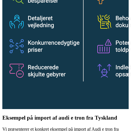
Eksempel på import af audi e tron fra Tyskland
Vi præsenterer et konkret eksempel på import af Audi e tron fra