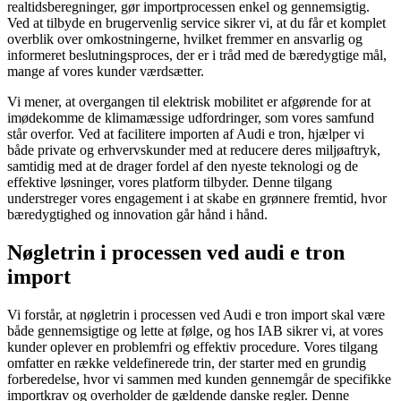
realtidsberegninger, gør importprocessen enkel og gennemsigtig.
Ved at tilbyde en brugervenlig service sikrer vi, at du får et komplet
overblik over omkostningerne, hvilket fremmer en ansvarlig og
informeret beslutningsproces, der er i tråd med de bæredygtige mål,
mange af vores kunder værdsætter.
Vi mener, at overgangen til elektrisk mobilitet er afgørende for at
imødekomme de klimamæssige udfordringer, som vores samfund
står overfor. Ved at facilitere importen af Audi e tron, hjælper vi
både private og erhvervskunder med at reducere deres miljøaftryk,
samtidig med at de drager fordel af den nyeste teknologi og de
effektive løsninger, vores platform tilbyder. Denne tilgang
understreger vores engagement i at skabe en grønnere fremtid, hvor
bæredygtighed og innovation går hånd i hånd.
Nøgletrin i processen ved audi e tron
import
Vi forstår, at nøgletrin i processen ved Audi e tron import skal være
både gennemsigtige og lette at følge, og hos IAB sikrer vi, at vores
kunder oplever en problemfri og effektiv procedure. Vores tilgang
omfatter en række veldefinerede trin, der starter med en grundig
forberedelse, hvor vi sammen med kunden gennemgår de specifikke
importkrav og overholder de gældende danske regler. Denne