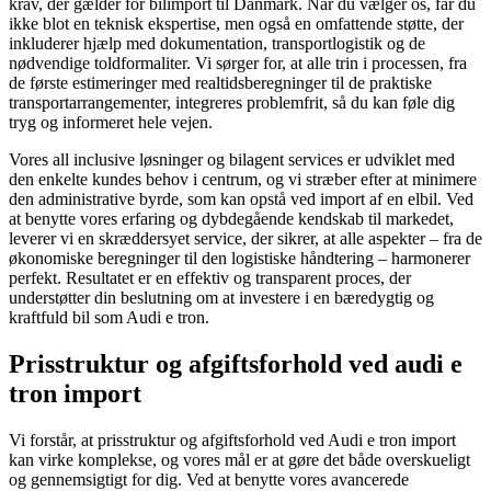
krav, der gælder for bilimport til Danmark. Når du vælger os, får du
ikke blot en teknisk ekspertise, men også en omfattende støtte, der
inkluderer hjælp med dokumentation, transportlogistik og de
nødvendige toldformaliter. Vi sørger for, at alle trin i processen, fra
de første estimeringer med realtidsberegninger til de praktiske
transportarrangementer, integreres problemfrit, så du kan føle dig
tryg og informeret hele vejen.
Vores all inclusive løsninger og bilagent services er udviklet med
den enkelte kundes behov i centrum, og vi stræber efter at minimere
den administrative byrde, som kan opstå ved import af en elbil. Ved
at benytte vores erfaring og dybdegående kendskab til markedet,
leverer vi en skræddersyet service, der sikrer, at alle aspekter – fra de
økonomiske beregninger til den logistiske håndtering – harmonerer
perfekt. Resultatet er en effektiv og transparent proces, der
understøtter din beslutning om at investere i en bæredygtig og
kraftfuld bil som Audi e tron.
Prisstruktur og afgiftsforhold ved audi e
tron import
Vi forstår, at prisstruktur og afgiftsforhold ved Audi e tron import
kan virke komplekse, og vores mål er at gøre det både overskueligt
og gennemsigtigt for dig. Ved at benytte vores avancerede