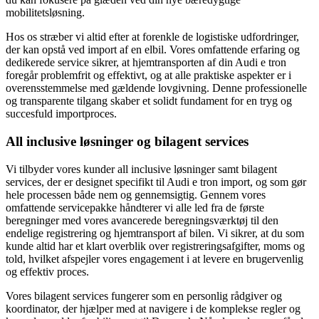
mobilitetsløsning.
Hos os stræber vi altid efter at forenkle de logistiske udfordringer,
der kan opstå ved import af en elbil. Vores omfattende erfaring og
dedikerede service sikrer, at hjemtransporten af din Audi e tron
foregår problemfrit og effektivt, og at alle praktiske aspekter er i
overensstemmelse med gældende lovgivning. Denne professionelle
og transparente tilgang skaber et solidt fundament for en tryg og
succesfuld importproces.
All inclusive løsninger og bilagent services
Vi tilbyder vores kunder all inclusive løsninger samt bilagent
services, der er designet specifikt til Audi e tron import, og som gør
hele processen både nem og gennemsigtig. Gennem vores
omfattende servicepakke håndterer vi alle led fra de første
beregninger med vores avancerede beregningsværktøj til den
endelige registrering og hjemtransport af bilen. Vi sikrer, at du som
kunde altid har et klart overblik over registreringsafgifter, moms og
told, hvilket afspejler vores engagement i at levere en brugervenlig
og effektiv proces.
Vores bilagent services fungerer som en personlig rådgiver og
koordinator, der hjælper med at navigere i de komplekse regler og