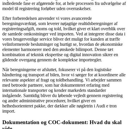
indledende fase er afgørende for, at hele processen fra udvælgelse af
model til registrering forløber uden overraskelser.
Efter forberedelsen anvender vi vores avancerede
beregningsværktøj, som leverer nøjagtige realtidsberegninger af
registreringsafgift, moms og told, hvilket giver et klart overblik over
de samlede omkostninger ved importen. Ved at integrere disse data i
vores bruger­venlige service bliver det muligt for kunden at træffe
velinformerede beslutninger og hurtigt se, hvordan de økonomiske
elementer harmonerer med den ønskede bilimport. Denne tæt
kombination af teknisk ekspertise og digital innovation sikrer en
glidende overgang gennem de komplekse importregler.
Når beregningerne er afsluttet, fokuserer vi på den logistiske
håndtering og transport af bilen, hvor vi sørger for at koordinere alle
relevante aspekter af fragt og toldbehandling. Vi arbejder sammen
med betroede partnere, som har dokumenteret erfaring med
internationale transporter og kender markedets standarder
indgående. Samtidig bliver du løbende vejledt gennem registrering
og andre administrative procedurer, hvilket giver en
helhedsorienteret pakke, der dækker alle nøgletrin i Audi e tron
import.
Dokumentation og COC-dokument: Hvad du skal
vide