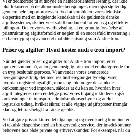
Vi er dedikerede til at tilbyde en helhedsorienteret løsning, der ikke
blot fokuserer på de økonomiske beregninger, men også støtter dig
gennem hele importprocessen. Ved at kombinere vores tekniske
ekspertise med en indgående kendskab til de gældende danske
afgiftssystemer, skaber vi et solidt fundament for en tryg og effektiv
bilimport. Det er vores overbevisning, at en grundig forståelse af
prisstruktur og afgiftsforhold er nøglen til en succesfuld investering i
en bæredygtig og avanceret mobilitetsløsning som Audi e tron.
Priser og afgifter: Hvad koster audi e tron import?
Når det gælder priser og afgifter for Audi e tron import, er vi
opmærksomme på, at en gennemsigtig prismodel er altafgørende for
en tryg beslutningsproces. Vi anvender vores avancerede
beregningsværktøj, der med realtidsberegninger tydeligt viser,
hvordan registreringsafgift, moms og told udgør de samlede
omkostninger ved importen, således at du kan se, hvordan hver
afgift integreres i den endelige pris. Vores tilgang inkluderer også
omkostninger til transport, administrationsgebyrer og andre
logistiske udlæg, hvilket sikrer, at alle vigtige udgiftsposter fremgår
klart og let forståeligt fra første øjeblik.
Ved at gøre prisstrukturen let tilgængelig og overskuelig kombinerer
vi teknisk ekspertise med en brugervenlig service, der imødekommer
behovene hos både private og erhvervskunder. For eksempel, når du