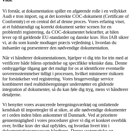
Vi forstår, at dokumentation spiller en afgørende rolle i en vellykket
Audi e tron import, og at det korrekte COC-dokument (Certificate of
Conformity) er en central del af denne proces. Vores erfaring viser,
at et fuldstændigt og korrekt dokument sætter scenen for en
problemfri registrering, da COC-dokumentet bekræfter, at bilen
lever op til gældende EU-standarder og danske krav. Hos IAB sikrer
vi, at du som kunde modtager præcis vejledning i, hvordan du
indsamler og præsenterer den nødvendige dokumentation.
Når vi håndterer dokumentationen, hjælper vi dig trin for trin med at
verificere både bilens oprindelse og specifikke tekniske data. Denne
omhyggelige tilgang gør det muligt for os at identificere eventuelle
uoverensstemmelser tidligt i processen, hvilket minimerer risikoen
for forsinkelser ved registrering. Vores brugervenlige service
kombineret med realtidsberegninger understøtter en glidende
integration af dokumenter, så du kan føle dig tryg, mens vi håndterer
detaljerne.
Vi benytter vores avancerede beregningsværktøj og omfattende
kendskab til importregler til at sikre, at alle nødvendige dokumenter
er i orden inden bilen ankommer til Danmark. Ved at prioritere
gennemsigtighed i vores procedurer giver vi dig et konkret overblik
over, hvilke krav der skal opfyldes, og hvordan hvert trin i
dokumentationsprocessen håndteres. Denne systematiske og