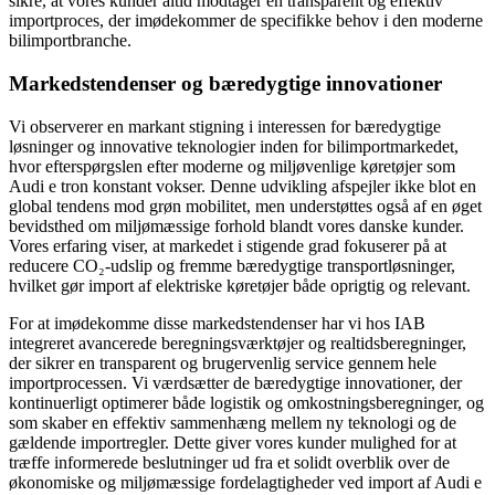
sikre, at vores kunder altid modtager en transparent og effektiv
importproces, der imødekommer de specifikke behov i den moderne
bilimportbranche.
Markedstendenser og bæredygtige innovationer
Vi observerer en markant stigning i interessen for bæredygtige
løsninger og innovative teknologier inden for bilimportmarkedet,
hvor efterspørgslen efter moderne og miljøvenlige køretøjer som
Audi e tron konstant vokser. Denne udvikling afspejler ikke blot en
global tendens mod grøn mobilitet, men understøttes også af en øget
bevidsthed om miljømæssige forhold blandt vores danske kunder.
Vores erfaring viser, at markedet i stigende grad fokuserer på at
reducere CO₂-udslip og fremme bæredygtige transportløsninger,
hvilket gør import af elektriske køretøjer både oprigtig og relevant.
For at imødekomme disse markedstendenser har vi hos IAB
integreret avancerede beregningsværktøjer og realtidsberegninger,
der sikrer en transparent og brugervenlig service gennem hele
importprocessen. Vi værdsætter de bæredygtige innovationer, der
kontinuerligt optimerer både logistik og omkostningsberegninger, og
som skaber en effektiv sammenhæng mellem ny teknologi og de
gældende importregler. Dette giver vores kunder mulighed for at
træffe informerede beslutninger ud fra et solidt overblik over de
økonomiske og miljømæssige fordelagtigheder ved import af Audi e