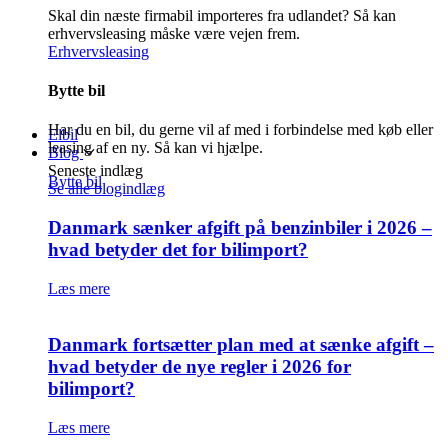
Skal din næste firmabil importeres fra udlandet? Så kan
erhvervsleasing måske være vejen frem.
Erhvervsleasing
Bytte bil
Har du en bil, du gerne vil af med i forbindelse med køb eller
Elbil
leasing af en ny. Så kan vi hjælpe.
Blog
Seneste indlæg
Bytte bil
Se alle blogindlæg
Danmark sænker afgift på benzinbiler i 2026 –
hvad betyder det for bilimport?
Læs mere
Danmark fortsætter plan med at sænke afgift –
hvad betyder de nye regler i 2026 for
bilimport?
Læs mere