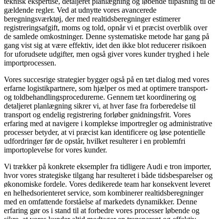
teknisk ekspertise, detaljeret planlægning og løbende tilpasning til de
gældende regler. Ved at udnytte vores avancerede
beregningsværktøj, der med realtidsberegninger estimerer
registreringsafgift, moms og told, opnår vi et præcist overblik over
de samlede omkostninger. Denne systematiske metode har gang på
gang vist sig at være effektiv, idet den ikke blot reducerer risikoen
for uforudsete udgifter, men også giver vores kunder tryghed i hele
importprocessen.
Vores succesrige strategier bygger også på en tæt dialog med vores
erfarne logistikpartnere, som hjælper os med at optimere transport-
og toldbehandlingsprocedurerne. Gennem tæt koordinering og
detaljeret planlægning sikrer vi, at hver fase fra forberedelse til
transport og endelig registrering forløber gnidningsfrit. Vores
erfaring med at navigere i komplekse importregler og administrative
processer betyder, at vi præcist kan identificere og løse potentielle
udfordringer før de opstår, hvilket resulterer i en problemfri
importoplevelse for vores kunder.
Vi trækker på konkrete eksempler fra tidligere Audi e tron importer,
hvor vores strategiske tilgang har resulteret i både tidsbesparelser og
økonomiske fordele. Vores dedikerede team har konsekvent leveret
en helhedsorienteret service, som kombinerer realtidsberegninger
med en omfattende forståelse af markedets dynamikker. Denne
erfaring gør os i stand til at forbedre vores processer løbende og