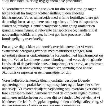
at du hele tiden føler dig tryg gennem hele proceduren.
Vi koordinerer transportlogistikken for din Audi e tron og tager
højde for alt fra fragt og toldbehandling til den endelige
hjemtransport. Vores samarbejde med erfarne logistikpartnere gør
det muligt for os at optimere ruten og sikre, at bilen transporteres
sikkert og rettidigt. Denne detaljerede planlægning omfatter en
grundig gennemgang af relevante transportveje og håndtering af
nødvendige toldklareringer, hvilket gør hele processen både
forudsigelig og overskuelig.
For at give dig et klart økonomisk overblik anvender vi vores
avancerede beregningsværktøj med realtidsberegninger, som
nøjagtigt estimerer omkostningerne forbundet med hjemtransport og
import. Ved at kombinere denne teknologi med vores dybdegående
kendskab til de gældende danske importregler sikrer vi, at processen
forløber uden unødvendige forsinkelser, samtidig med at alle
økonomiske aspekter er gennemsigtige for dig.
Vores helhedsorienterede tilgang omfatter desuden løbende
opdateringer om praktiske transportaspekter og de krav, der stilles
undervejs. Vi leverer detaljeret vejledning om, hvordan hver enkelt
fase i transportkæden harmonerer med de officielle regler, hvilket
minimerer usikkerheden og giver dig ro i sindet. Det betyder, at vi
håndterer alle led fra fragtplanlægning til den endelige aflevering, så
du kan fokusere på glæden ved din nye bæredygtige