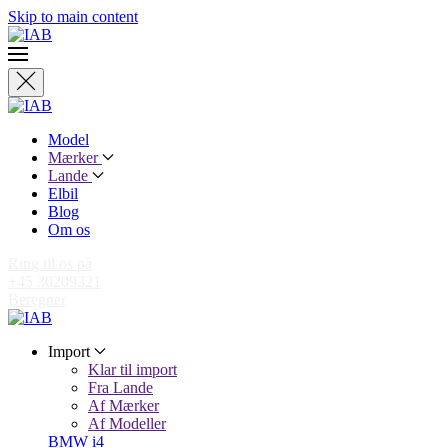
Skip to main content
Model
Mærker
Lande
Elbil
Blog
Om os
Ring til os på
+45 30209321
Beregner
Import
Klar til import
Fra Lande
Af Mærker
Af Modeller
BMW i4