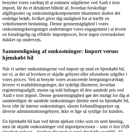
benytter vores værktøj til at estimere udgifterne ved Audi e tron
import, får du et detaljeret billede af, hvordan forskellige
afgiftsposter og omkostningskomponenter tilsammen skaber det
endelige beløb, hvilket giver dig mulighed for at træffe en
velinformeret beslutning. Denne gennemsigtighed i vores
omkostningsberegninger understreger vores engagement i at levere
en forudsigelig og effektiv importproces, hvor ingen overraskelser
dukker op undervejs.
Sammenligning af omkostninger: Import versus
hjemkøbt bil
Når vi sætter omkostningerne ved import op mod en hjemkøbt bil,
ser vi, at der af hverken er skjulte gebyrer eller uforudsete udgifter i
vores proces. Ved at benytte vores avancerede beregningsværktøj
leverer vi realtidsberegninger, der tydeligt illustrerer, hvordan
registreringsafgift, moms og told bidrager til den samlede pris ved
Audi e tron import. Denne gennemsigtighed gør det muligt for dig at
sammenligne de samlede omkostninger direkte med en hjemkøbt bil,
hvor ofte de interne omkostninger, såsom forhandlingspriser og
diverse administrationsgebyrer, ikke er lige så synlige for kunden.
En hjemkøbt bil kan ved første øjekast virke som en nem løsning,
men de skjulte omkostninger ved importprocessen – som vi hos IAB
eksplicit oplyser – hjælper dig med at opnå det fulde overblik. Vi