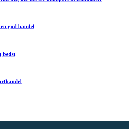
g en god handel
g bedst
orthandel