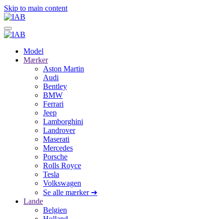
Skip to main content
Model
Mærker
Aston Martin
Audi
Bentley
BMW
Ferrari
Jeep
Lamborghini
Landrover
Maserati
Mercedes
Porsche
Rolls Royce
Tesla
Volkswagen
Se alle mærker ➔
Lande
Belgien
Holland