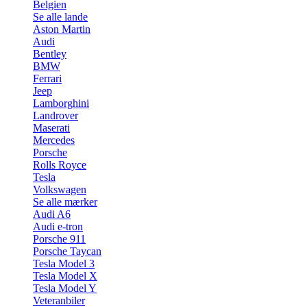
Belgien
Se alle lande
Aston Martin
Audi
Bentley
BMW
Ferrari
Jeep
Lamborghini
Landrover
Maserati
Mercedes
Porsche
Rolls Royce
Tesla
Volkswagen
Se alle mærker
Audi A6
Audi e-tron
Porsche 911
Porsche Taycan
Tesla Model 3
Tesla Model X
Tesla Model Y
Veteranbiler