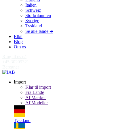
Italien
Schweiz
Storbritannien
Sverige
Tyskland
Se alle lande ➔
Elbil
Blog
Om os
Ring til os på
+45 30209321
Beregner
Import
Klar til import
Fra Lande
Af Mærker
Af Modeller
Tyskland