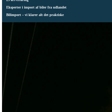
Eksperter i import af biler fra udlandet
Bilimport – vi klarer alt det praktiske