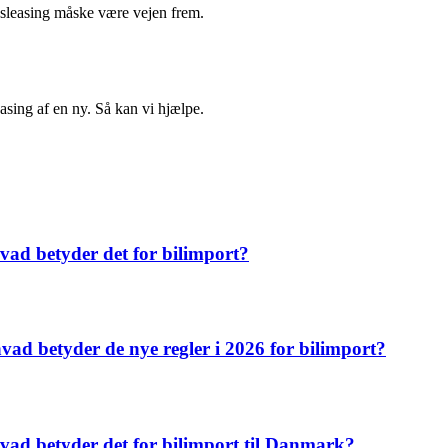
vsleasing måske være vejen frem.
easing af en ny. Så kan vi hjælpe.
vad betyder det for bilimport?
vad betyder de nye regler i 2026 for bilimport?
 hvad betyder det for bilimport til Danmark?