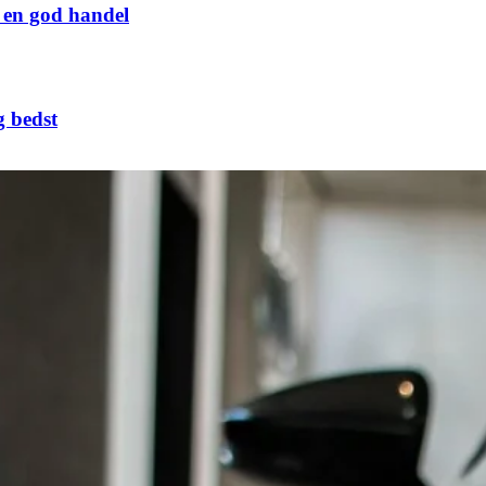
g en god handel
g bedst