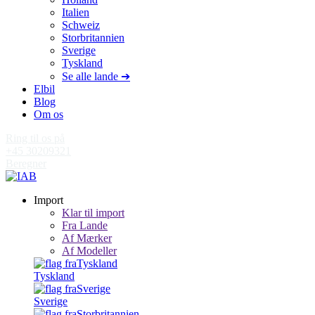
Italien
Schweiz
Storbritannien
Sverige
Tyskland
Se alle lande ➔
Elbil
Blog
Om os
Ring til os på
+45 30209321
Beregner
Import
Klar til import
Fra Lande
Af Mærker
Af Modeller
Tyskland
Sverige