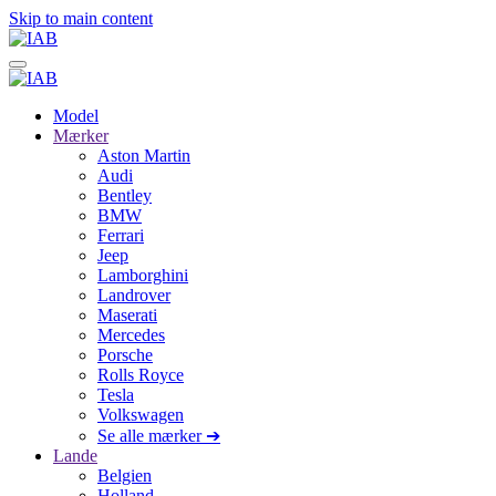
Skip to main content
Model
Mærker
Aston Martin
Audi
Bentley
BMW
Ferrari
Jeep
Lamborghini
Landrover
Maserati
Mercedes
Porsche
Rolls Royce
Tesla
Volkswagen
Se alle mærker ➔
Lande
Belgien
Holland