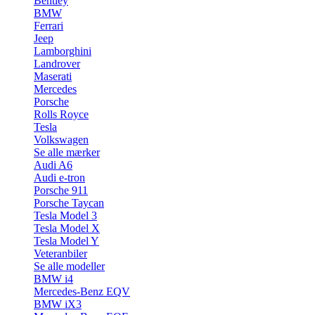
Bentley
BMW
Ferrari
Jeep
Lamborghini
Landrover
Maserati
Mercedes
Porsche
Rolls Royce
Tesla
Volkswagen
Se alle mærker
Audi A6
Audi e-tron
Porsche 911
Porsche Taycan
Tesla Model 3
Tesla Model X
Tesla Model Y
Veteranbiler
Se alle modeller
BMW i4
Mercedes-Benz EQV
BMW iX3