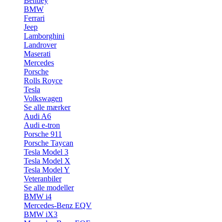
Bentley
BMW
Ferrari
Jeep
Lamborghini
Landrover
Maserati
Mercedes
Porsche
Rolls Royce
Tesla
Volkswagen
Se alle mærker
Audi A6
Audi e-tron
Porsche 911
Porsche Taycan
Tesla Model 3
Tesla Model X
Tesla Model Y
Veteranbiler
Se alle modeller
BMW i4
Mercedes-Benz EQV
BMW iX3