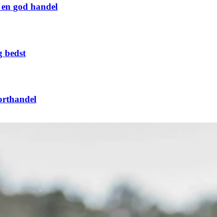
g en god handel
g bedst
orthandel