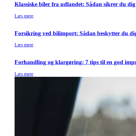
Klassiske biler fra udlandet: Sådan sikrer du di
Læs mere
Forsikring ved bilimport: Sådan beskytter du di
Læs mere
Forhandling og klargøring: 7 tips til en god imp
Læs mere