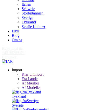
Italien
Schweiz
Storbritannien
Sverige
Tyskland
Se alle lande ➔
Elbil
Blog
Om os
Ring til os på
+45 30209321
Beregner
Import
Klar til import
Fra Lande
Af Mærker
Af Modeller
Tyskland
Sverige