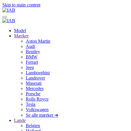
Skip to main content
Model
Mærker
Aston Martin
Audi
Bentley
BMW
Ferrari
Jeep
Lamborghini
Landrover
Maserati
Mercedes
Porsche
Rolls Royce
Tesla
Volkswagen
Se alle mærker ➔
Lande
Belgien
Holland