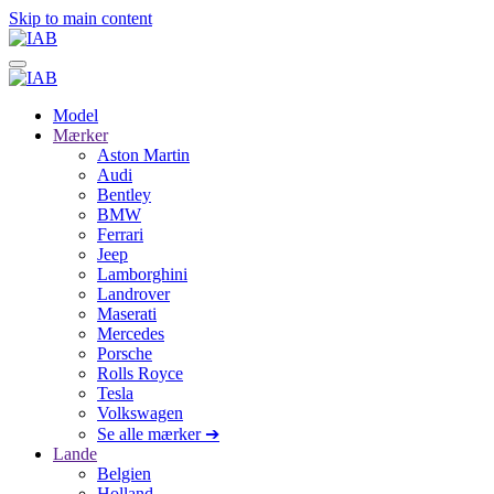
Skip to main content
Model
Mærker
Aston Martin
Audi
Bentley
BMW
Ferrari
Jeep
Lamborghini
Landrover
Maserati
Mercedes
Porsche
Rolls Royce
Tesla
Volkswagen
Se alle mærker ➔
Lande
Belgien
Holland