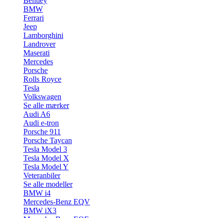
Bentley
BMW
Ferrari
Jeep
Lamborghini
Landrover
Maserati
Mercedes
Porsche
Rolls Royce
Tesla
Volkswagen
Se alle mærker
Audi A6
Audi e-tron
Porsche 911
Porsche Taycan
Tesla Model 3
Tesla Model X
Tesla Model Y
Veteranbiler
Se alle modeller
BMW i4
Mercedes-Benz EQV
BMW iX3