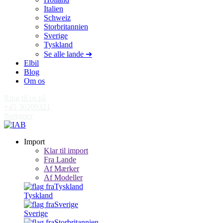
Italien
Schweiz
Storbritannien
Sverige
Tyskland
Se alle lande ➔
Elbil
Blog
Om os
Ring til os på
+45 30209321
Beregner
Import
Klar til import
Fra Lande
Af Mærker
Af Modeller
Tyskland
Sverige