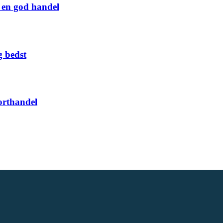
g en god handel
g bedst
orthandel