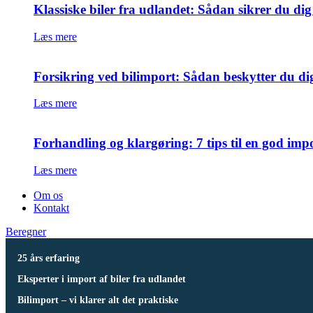
Klassiske biler fra udlandet: Sådan sikrer du di
Læs mere
Forsikring ved bilimport: Sådan beskytter du di
Læs mere
Forhandling og klargøring: 7 tips til en god imp
Læs mere
Om os
Kontakt
Beregner
25 års erfaring
Eksperter i import af biler fra udlandet
Bilimport – vi klarer alt det praktiske