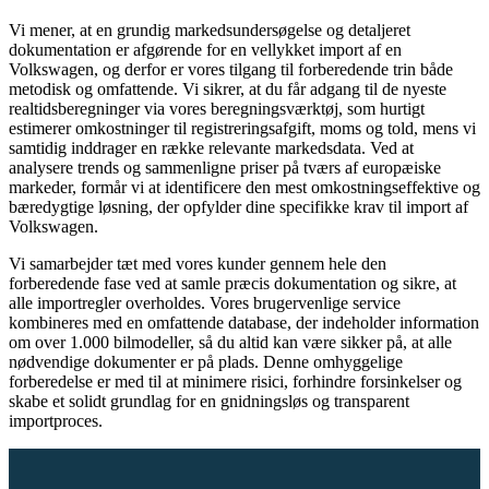
Vi mener, at en grundig markedsundersøgelse og detaljeret
dokumentation er afgørende for en vellykket import af en
Volkswagen, og derfor er vores tilgang til forberedende trin både
metodisk og omfattende. Vi sikrer, at du får adgang til de nyeste
realtidsberegninger via vores beregningsværktøj, som hurtigt
estimerer omkostninger til registreringsafgift, moms og told, mens vi
samtidig inddrager en række relevante markedsdata. Ved at
analysere trends og sammenligne priser på tværs af europæiske
markeder, formår vi at identificere den mest omkostningseffektive og
bæredygtige løsning, der opfylder dine specifikke krav til import af
Volkswagen.
Vi samarbejder tæt med vores kunder gennem hele den
forberedende fase ved at samle præcis dokumentation og sikre, at
alle importregler overholdes. Vores brugervenlige service
kombineres med en omfattende database, der indeholder information
om over 1.000 bilmodeller, så du altid kan være sikker på, at alle
nødvendige dokumenter er på plads. Denne omhyggelige
forberedelse er med til at minimere risici, forhindre forsinkelser og
skabe et solidt grundlag for en gnidningsløs og transparent
importproces.