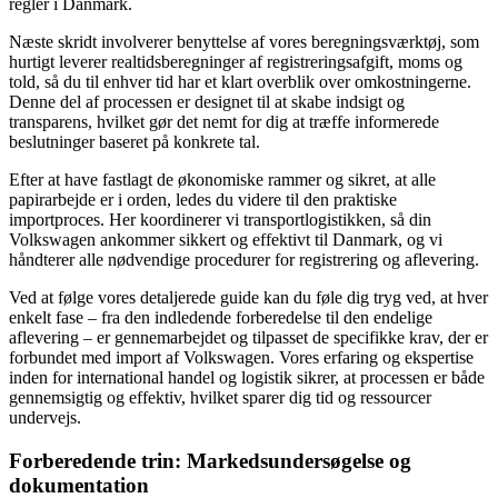
regler i Danmark.
Næste skridt involverer benyttelse af vores beregningsværktøj, som
hurtigt leverer realtidsberegninger af registreringsafgift, moms og
told, så du til enhver tid har et klart overblik over omkostningerne.
Denne del af processen er designet til at skabe indsigt og
transparens, hvilket gør det nemt for dig at træffe informerede
beslutninger baseret på konkrete tal.
Efter at have fastlagt de økonomiske rammer og sikret, at alle
papirarbejde er i orden, ledes du videre til den praktiske
importproces. Her koordinerer vi transportlogistikken, så din
Volkswagen ankommer sikkert og effektivt til Danmark, og vi
håndterer alle nødvendige procedurer for registrering og aflevering.
Ved at følge vores detaljerede guide kan du føle dig tryg ved, at hver
enkelt fase – fra den indledende forberedelse til den endelige
aflevering – er gennemarbejdet og tilpasset de specifikke krav, der er
forbundet med import af Volkswagen. Vores erfaring og ekspertise
inden for international handel og logistik sikrer, at processen er både
gennemsigtig og effektiv, hvilket sparer dig tid og ressourcer
undervejs.
Forberedende trin: Markedsundersøgelse og
dokumentation