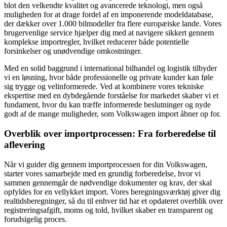
blot den velkendte kvalitet og avancerede teknologi, men også
muligheden for at drage fordel af en imponerende modeldatabase,
der dækker over 1.000 bilmodeller fra flere europæiske lande. Vores
brugervenlige service hjælper dig med at navigere sikkert gennem
komplekse importregler, hvilket reducerer både potentielle
forsinkelser og unødvendige omkostninger.
Med en solid baggrund i international bilhandel og logistik tilbyder
vi en løsning, hvor både professionelle og private kunder kan føle
sig trygge og velinformerede. Ved at kombinere vores tekniske
ekspertise med en dybdegående forståelse for markedet skaber vi et
fundament, hvor du kan træffe informerede beslutninger og nyde
godt af de mange muligheder, som Volkswagen import åbner op for.
Overblik over importprocessen: Fra forberedelse til
aflevering
Når vi guider dig gennem importprocessen for din Volkswagen,
starter vores samarbejde med en grundig forberedelse, hvor vi
sammen gennemgår de nødvendige dokumenter og krav, der skal
opfyldes for en vellykket import. Vores beregningsværktøj giver dig
realtidsberegninger, så du til enhver tid har et opdateret overblik over
registreringsafgift, moms og told, hvilket skaber en transparent og
forudsigelig proces.