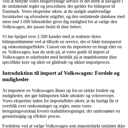
Ved at benytte vores brugervenlige service er det nemt at navigere i
de omfattende regler og procedurer, der gælder for bilimport til
Danmark. Vores ekspertise sikrer, at du undgår unødvendige
forsinkelser og uforudsete udgifter, og den omfattende database med
mere end 1.000 bilmodeller giver dig mulighed for at vælge den
Volkswagen, der passer bedst til dine behov.
Vi har hjulpet over 2.500 kunder med at realisere deres
bilimportdrømme ved at tilbyde en service, der er både transparent
og omkostningseffektiv. Uanset om du importerer en brugt eller en
ny Volkswagen, kan du stole på, at vores guide til import af
Volkswagen er udarbejdet med henblik på at imødekomme dine
specifikke krav og sikre en glidende og sikker importproces.
Introduktion til import af Volkswagen: Fordele og
muligheder
At importere en Volkswagen åbner op for en række fordele og
muligheder, der gør bilimporten både attraktiv og velovervejet.
Vores ekspertise inden for importafbiler sikrer, at du hurtigt får et
overblik over omkostninger og regler, mens vores
beregningsværktøj leverer realtidsberegninger, der understøtter en
gennemsigtig og effektiv proces.
Fordelene ved at vælge Volkswagen som importobjekt omfatter ikke