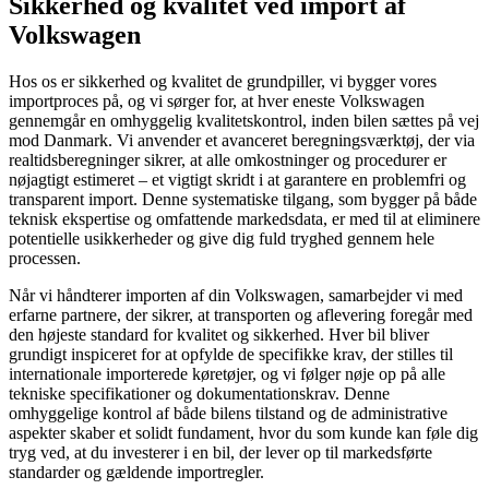
Sikkerhed og kvalitet ved import af
Volkswagen
Hos os er sikkerhed og kvalitet de grundpiller, vi bygger vores
importproces på, og vi sørger for, at hver eneste Volkswagen
gennemgår en omhyggelig kvalitetskontrol, inden bilen sættes på vej
mod Danmark. Vi anvender et avanceret beregningsværktøj, der via
realtidsberegninger sikrer, at alle omkostninger og procedurer er
nøjagtigt estimeret – et vigtigt skridt i at garantere en problemfri og
transparent import. Denne systematiske tilgang, som bygger på både
teknisk ekspertise og omfattende markedsdata, er med til at eliminere
potentielle usikkerheder og give dig fuld tryghed gennem hele
processen.
Når vi håndterer importen af din Volkswagen, samarbejder vi med
erfarne partnere, der sikrer, at transporten og aflevering foregår med
den højeste standard for kvalitet og sikkerhed. Hver bil bliver
grundigt inspiceret for at opfylde de specifikke krav, der stilles til
internationale importerede køretøjer, og vi følger nøje op på alle
tekniske specifikationer og dokumentationskrav. Denne
omhyggelige kontrol af både bilens tilstand og de administrative
aspekter skaber et solidt fundament, hvor du som kunde kan føle dig
tryg ved, at du investerer i en bil, der lever op til markedsførte
standarder og gældende importregler.