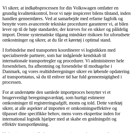
Vi sikrer, at indkøbsprocessen for din Volkswagen omfatter en
grundig kvalitetskontrol, hvor vi nøje inspicerer bilens tilstand, inden
handlen gennemføres. Ved at samarbejde med erfarne fagfolk og
benytte vores avancerede tekniske procedurer garanterer vi, at bilen
lever op til de høje standarder, der kræves for en sikker og pålidelig
import. Denne systematiske tilgang mindsker risikoen for uforudsete
omkostninger og sikrer, at du får et køretøj i optimal stand.
I forbindelse med transporten koordinerer vi logistikken med
specialiserede partnere, som har indgående kendskab til
internationale transportregler og procedurer. Vi administrerer hele
forsendelsen, fra afhentning og forsendelse til modtagelse i
Danmark, og vores realtidsberegninger sikrer en løbende opdatering
af transportstatus, så du til enhver tid har fuld gennemsigtighed i
processen.
For at understøtte den samlede importproces benytter vi et
brugervenligt beregningsværktøj, som hurtigt estimerer
omkostninger til registreringsafgift, moms og told. Dette værktøj
sikrer, at alle aspekter af importen er omkostningseffektive og
tilpasset dine specifikke behov, mens vores ekspertise inden for
international logistik hjælper med at skabe en gnidningsfri og
effektiv transportløsning.