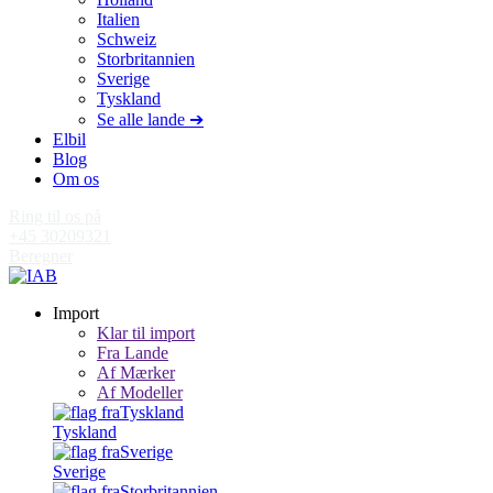
Italien
Schweiz
Storbritannien
Sverige
Tyskland
Se alle lande ➔
Elbil
Blog
Om os
Ring til os på
+45 30209321
Beregner
Import
Klar til import
Fra Lande
Af Mærker
Af Modeller
Tyskland
Sverige