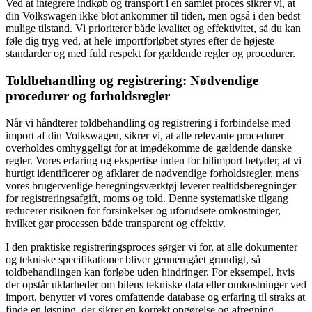
Ved at integrere indkøb og transport i en samlet proces sikrer vi, at
din Volkswagen ikke blot ankommer til tiden, men også i den bedst
mulige tilstand. Vi prioriterer både kvalitet og effektivitet, så du kan
føle dig tryg ved, at hele importforløbet styres efter de højeste
standarder og med fuld respekt for gældende regler og procedurer.
Toldbehandling og registrering: Nødvendige
procedurer og forholdsregler
Når vi håndterer toldbehandling og registrering i forbindelse med
import af din Volkswagen, sikrer vi, at alle relevante procedurer
overholdes omhyggeligt for at imødekomme de gældende danske
regler. Vores erfaring og ekspertise inden for bilimport betyder, at vi
hurtigt identificerer og afklarer de nødvendige forholdsregler, mens
vores brugervenlige beregningsværktøj leverer realtidsberegninger
for registreringsafgift, moms og told. Denne systematiske tilgang
reducerer risikoen for forsinkelser og uforudsete omkostninger,
hvilket gør processen både transparent og effektiv.
I den praktiske registreringsproces sørger vi for, at alle dokumenter
og tekniske specifikationer bliver gennemgået grundigt, så
toldbehandlingen kan forløbe uden hindringer. For eksempel, hvis
der opstår uklarheder om bilens tekniske data eller omkostninger ved
import, benytter vi vores omfattende database og erfaring til straks at
finde en løsning, der sikrer en korrekt opgørelse og afregning.