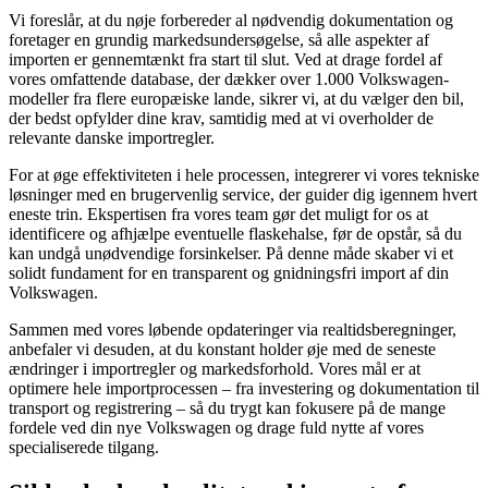
Vi foreslår, at du nøje forbereder al nødvendig dokumentation og
foretager en grundig markedsundersøgelse, så alle aspekter af
importen er gennemtænkt fra start til slut. Ved at drage fordel af
vores omfattende database, der dækker over 1.000 Volkswagen-
modeller fra flere europæiske lande, sikrer vi, at du vælger den bil,
der bedst opfylder dine krav, samtidig med at vi overholder de
relevante danske importregler.
For at øge effektiviteten i hele processen, integrerer vi vores tekniske
løsninger med en brugervenlig service, der guider dig igennem hvert
eneste trin. Ekspertisen fra vores team gør det muligt for os at
identificere og afhjælpe eventuelle flaskehalse, før de opstår, så du
kan undgå unødvendige forsinkelser. På denne måde skaber vi et
solidt fundament for en transparent og gnidningsfri import af din
Volkswagen.
Sammen med vores løbende opdateringer via realtidsberegninger,
anbefaler vi desuden, at du konstant holder øje med de seneste
ændringer i importregler og markedsforhold. Vores mål er at
optimere hele importprocessen – fra investering og dokumentation til
transport og registrering – så du trygt kan fokusere på de mange
fordele ved din nye Volkswagen og drage fuld nytte af vores
specialiserede tilgang.