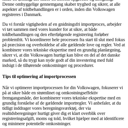
Denne omhyggelige gennemgang skaber tryghed og sikrer, at alle
aspekter af toldbehandlingen er i orden, inden din Volkswagen
registreres i Danmark.
Da vi forstår vigtigheden af en gnidningsfri importproces, arbejder
vi tæt sammen med vores kunder for at sikre, at både
toldbehandlingen og den efterfølgende registrering forløber
problemfrit. Vi koordinerer hele processen fra start til slut med fokus
på præcision og overholdelse af alle gældende love og regler. Ved at
kombinere vores tekniske ekspertise med en grundig planlægning,
sikrer vi, at din Volkswagen hurtigt kan blive en del af det danske
marked, så du trygt kan nyde godt af din investering med fuld
indsigt i de tilhørende omkostninger og procedurer.
Tips til optimering af importprocessen
Når vi optimerer importprocessen for din Volkswagen, fokuserer vi
på at sikre både en strømlinet og omkostningseffektiv
fremgangsmåde, der kombinerer vores tekniske ekspertise med en
grundig forståelse af de gældende importregler. Vi anbefaler, at du
tidligt inddrager vores beregningsværktøj, der via
realtidsberegninger hurtigt giver dig et klart overblik over
registreringsafgift, moms og told, hvilket hjælper med at identificere
og minimere potentielle omkostninger.