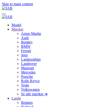
Skip to main content
Model
Mærker
Aston Martin
Audi
Bentley
BMW
Ferrari
Jeep
Lamborghini
Landrover
Maserati
Mercedes
Porsche
Rolls Royce
Tesla
Volkswagen
Se alle mærker ➔
Lande
Belgien
Holland