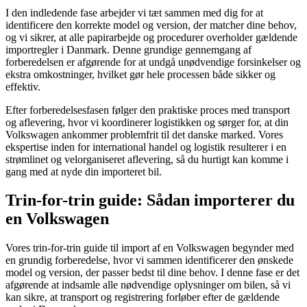
I den indledende fase arbejder vi tæt sammen med dig for at
identificere den korrekte model og version, der matcher dine behov,
og vi sikrer, at alle papirarbejde og procedurer overholder gældende
importregler i Danmark. Denne grundige gennemgang af
forberedelsen er afgørende for at undgå unødvendige forsinkelser og
ekstra omkostninger, hvilket gør hele processen både sikker og
effektiv.
Efter forberedelsesfasen følger den praktiske proces med transport
og aflevering, hvor vi koordinerer logistikken og sørger for, at din
Volkswagen ankommer problemfrit til det danske marked. Vores
ekspertise inden for international handel og logistik resulterer i en
strømlinet og velorganiseret aflevering, så du hurtigt kan komme i
gang med at nyde din importeret bil.
Trin-for-trin guide: Sådan importerer du
en Volkswagen
Vores trin-for-trin guide til import af en Volkswagen begynder med
en grundig forberedelse, hvor vi sammen identificerer den ønskede
model og version, der passer bedst til dine behov. I denne fase er det
afgørende at indsamle alle nødvendige oplysninger om bilen, så vi
kan sikre, at transport og registrering forløber efter de gældende