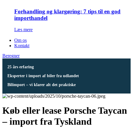
Forhandling og klargøring: 7 tips til en god
importhandel
Læs mere
Om os
Kontakt
Beregner
25 års erfaring
Eksperter i import af biler fra udlandet
Bilimport – vi klarer alt det praktiske
Køb eller lease Porsche Taycan
– import fra Tyskland