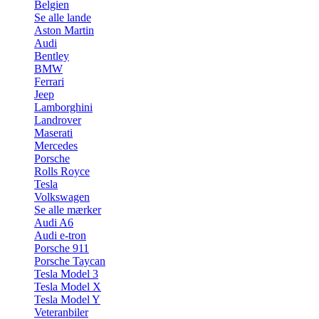
Belgien
Se alle lande
Aston Martin
Audi
Bentley
BMW
Ferrari
Jeep
Lamborghini
Landrover
Maserati
Mercedes
Porsche
Rolls Royce
Tesla
Volkswagen
Se alle mærker
Audi A6
Audi e-tron
Porsche 911
Porsche Taycan
Tesla Model 3
Tesla Model X
Tesla Model Y
Veteranbiler