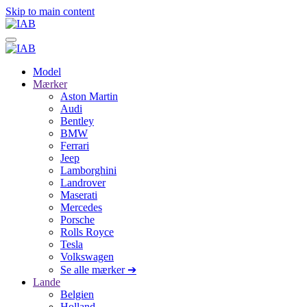
Skip to main content
Model
Mærker
Aston Martin
Audi
Bentley
BMW
Ferrari
Jeep
Lamborghini
Landrover
Maserati
Mercedes
Porsche
Rolls Royce
Tesla
Volkswagen
Se alle mærker ➔
Lande
Belgien
Holland