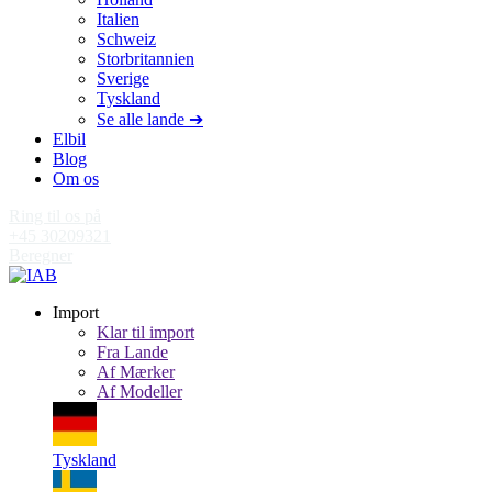
Italien
Schweiz
Storbritannien
Sverige
Tyskland
Se alle lande ➔
Elbil
Blog
Om os
Ring til os på
+45 30209321
Beregner
Import
Klar til import
Fra Lande
Af Mærker
Af Modeller
Tyskland