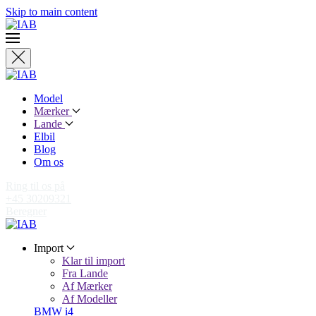
Skip to main content
Model
Mærker
Lande
Elbil
Blog
Om os
Ring til os på
+45 30209321
Beregner
Import
Klar til import
Fra Lande
Af Mærker
Af Modeller
BMW i4