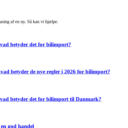
easing af en ny. Så kan vi hjælpe.
vad betyder det for bilimport?
vad betyder de nye regler i 2026 for bilimport?
 hvad betyder det for bilimport til Danmark?
g en god handel