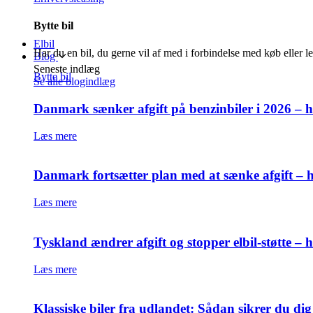
Bytte bil
Elbil
Har du en bil, du gerne vil af med i forbindelse med køb eller l
Blog
Seneste indlæg
Bytte bil
Se alle blogindlæg
Danmark sænker afgift på benzinbiler i 2026 – h
Læs mere
Danmark fortsætter plan med at sænke afgift – h
Læs mere
Tyskland ændrer afgift og stopper elbil-støtte –
Læs mere
Klassiske biler fra udlandet: Sådan sikrer du di