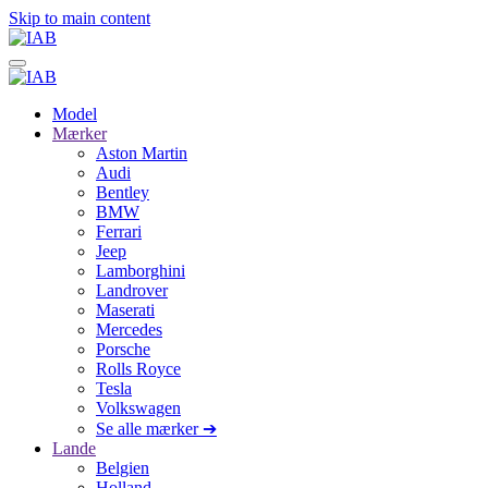
Skip to main content
Model
Mærker
Aston Martin
Audi
Bentley
BMW
Ferrari
Jeep
Lamborghini
Landrover
Maserati
Mercedes
Porsche
Rolls Royce
Tesla
Volkswagen
Se alle mærker ➔
Lande
Belgien
Holland