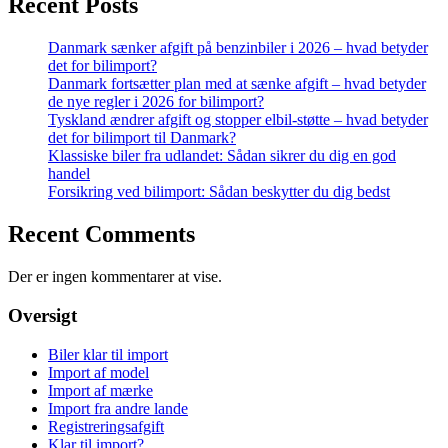
Recent Posts
Danmark sænker afgift på benzinbiler i 2026 – hvad betyder
det for bilimport?
Danmark fortsætter plan med at sænke afgift – hvad betyder
de nye regler i 2026 for bilimport?
Tyskland ændrer afgift og stopper elbil-støtte – hvad betyder
det for bilimport til Danmark?
Klassiske biler fra udlandet: Sådan sikrer du dig en god
handel
Forsikring ved bilimport: Sådan beskytter du dig bedst
Recent Comments
Der er ingen kommentarer at vise.
Oversigt
Biler klar til import
Import af model
Import af mærke
Import fra andre lande
Registreringsafgift
Klar til import?