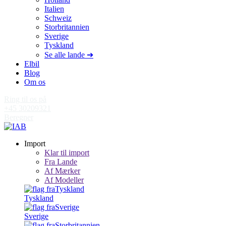
Italien
Schweiz
Storbritannien
Sverige
Tyskland
Se alle lande ➔
Elbil
Blog
Om os
Ring til os på
+45 30209321
Beregner
Import
Klar til import
Fra Lande
Af Mærker
Af Modeller
Tyskland
Sverige