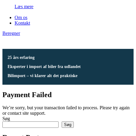
Læs mere
Om os
Kontakt
Beregner
25 års erfaring
Eksperter i import af biler fra udlandet
Bilimport – vi klarer alt det praktiske
Payment Failed
We’re sorry, but your transaction failed to process. Please try again
or contact site support.
Søg
Søg